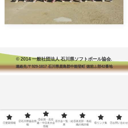
© 2014 一般社団法人 石川県ソフトボール協会.
連絡先:〒929-1817 石川県鹿島郡中能登町 徳前ふ部42番地
③全国・北信
②石川県協会情
④大会一覧・結
⑤各支部・各組
①更新情報
越・中日本大会
⑥リンク集
⑦お問い合わせ
報
果
織の掲示板
情報