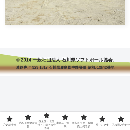
© 2014 一般社団法人 石川県ソフトボール協会.
連絡先:〒929-1817 石川県鹿島郡中能登町 徳前ふ部42番地
③全国・北信
②石川県協会情
④大会一覧・結
⑤各支部・各組
①更新情報
越・中日本大会
⑥リンク集
⑦お問い合わせ
報
果
織の掲示板
情報