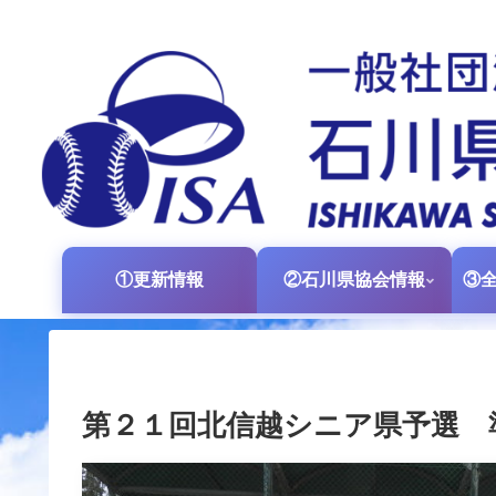
①更新情報
②石川県協会情報
第２１回北信越シニア県予選 