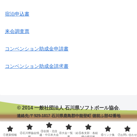
宿泊申込書
来会調査票
コンベンション助成金申請書
コンベンション助成金請求書
© 2014 一般社団法人 石川県ソフトボール協会.
連絡先:〒929-1817 石川県鹿島郡中能登町 徳前ふ部42番地
③全国・北信
②石川県協会情
④大会一覧・結
⑤各支部・各組
①更新情報
越・中日本大会
⑥リンク集
⑦お問い合わせ
報
果
織の掲示板