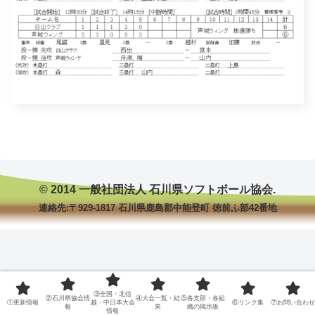
© 2014 一般社団法人 石川県ソフトボール協会.
連絡先:〒929-1817 石川県鹿島郡中能登町 徳前ふ部42番地
③全国・北信
②石川県協会情
④大会一覧・結
⑤各支部・各組
①更新情報
越・中日本大会
⑥リンク集
⑦お問い合わせ
報
果
織の掲示板
情報