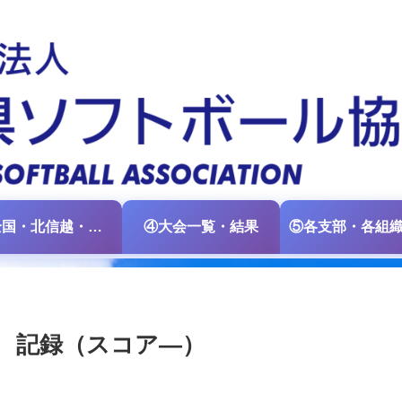
③全国・北信越・中日本大会情報
④大会一覧・結果
 記録（スコア―）