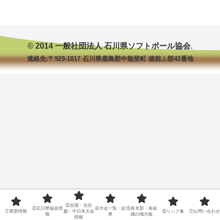
© 2014 一般社団法人 石川県ソフトボール協会.
連絡先:〒929-1817 石川県鹿島郡中能登町 徳前ふ部42番地
③全国・北信
②石川県協会情
④大会一覧・結
⑤各支部・各組
①更新情報
越・中日本大会
⑥リンク集
⑦お問い合わせ
報
果
織の掲示板
情報