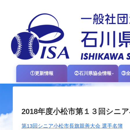
①更新情報
②石川県協会情報
2018年度小松市第１３回シニ
第13回シニア小松市長旗親善大会 選手名簿