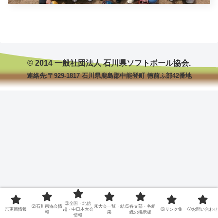
© 2014 一般社団法人 石川県ソフトボール協会.
連絡先:〒929-1817 石川県鹿島郡中能登町 徳前ふ部42番地
③全国・北信
②石川県協会情
④大会一覧・結
⑤各支部・各組
①更新情報
越・中日本大会
⑥リンク集
⑦お問い合わせ
報
果
織の掲示板
情報