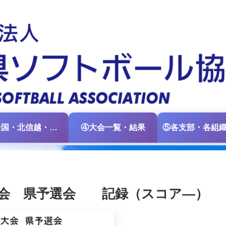
③全国・北信越・中日本大会情報
④大会一覧・結果
大会 県予選会 記録（スコア―）