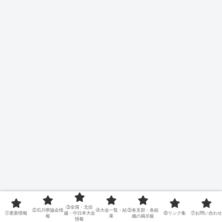
③全国・北信
②石川県協会情
④大会一覧・結
⑤各支部・各組
①更新情報
越・中日本大会
⑥リンク集
⑦お問い合わせ
報
果
織の掲示板
情報