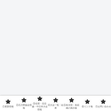
③全国・北信
②石川県協会情
④大会一覧・結
⑤各支部・各組
①更新情報
越・中日本大会
⑥リンク集
⑦お問い合わせ
報
果
織の掲示板
情報