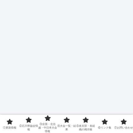
③全国・北信
②石川県協会情
④大会一覧・結
⑤各支部・各組
①更新情報
越・中日本大会
⑥リンク集
⑦お問い合わせ
報
果
織の掲示板
情報