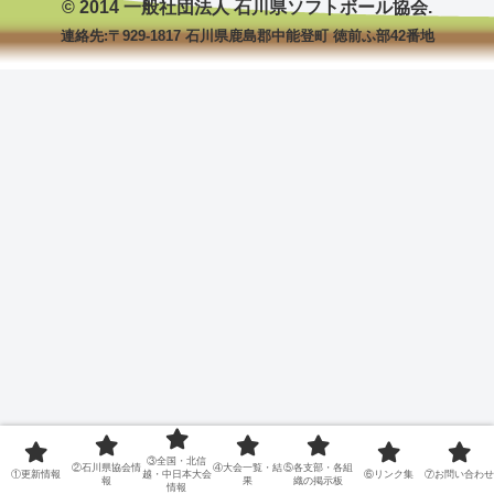
© 2014 一般社団法人 石川県ソフトボール協会.
連絡先:〒929-1817 石川県鹿島郡中能登町 徳前ふ部42番地
③全国・北信
②石川県協会情
④大会一覧・結
⑤各支部・各組
①更新情報
越・中日本大会
⑥リンク集
⑦お問い合わせ
報
果
織の掲示板
情報