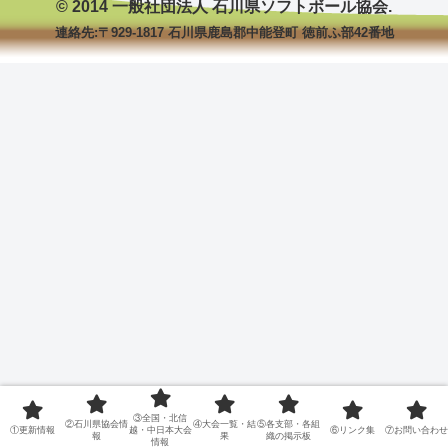
© 2014 一般社団法人 石川県ソフトボール協会.
連絡先:〒929-1817 石川県鹿島郡中能登町 徳前ふ部42番地
③全国・北信
②石川県協会情
④大会一覧・結
⑤各支部・各組
①更新情報
越・中日本大会
⑥リンク集
⑦お問い合わせ
報
果
織の掲示板
情報